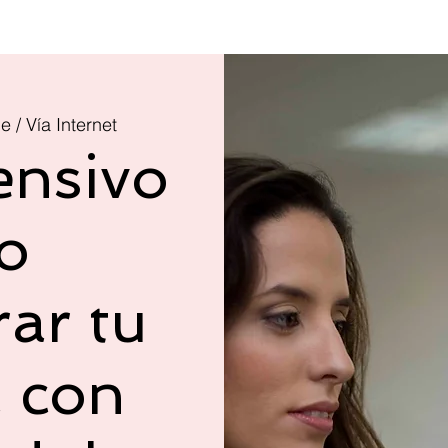
e / Vía Internet
ensivo
o
rar tu
 con