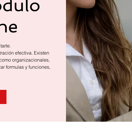
odulo
ine
tarte.
ación efectiva. Existen
s como organizacionales,
zar formulas y funciones,