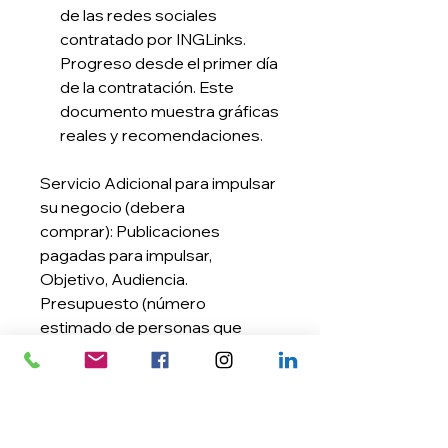
de las redes sociales
contratado por INGLinks
.
Progreso desde el primer día
de la contratación. Este
documento muestra gráficas
reales y recomendaciones.
Servicio Adicional para impulsar
su negocio (debera
comprar): Publicaciones
pagadas para impulsar,
Objetivo, Audiencia.
Presupuesto (número
estimado de personas que
verán sus anuncios
promocionados por día).
Additional Service to boost your
business (must buy): Boost
post / Goal. Buget (estimated