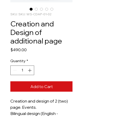
SKU: SKU: WS-CDAP-01-02
Creation and
Design of
additional page
Price
$490.00
Quantity
*
Add to Cart
Creation and design of 2 (two)
page. Events.
Bilingual design (English -