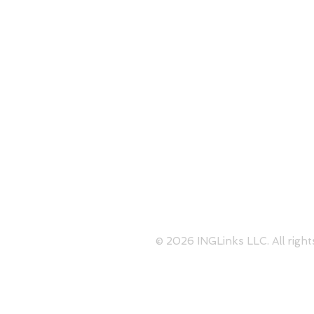
1050 Crown Pointe Parkway S
Perimeter
Skype:
contact@inglinks.com
© 2026 INGLinks LLC. All right