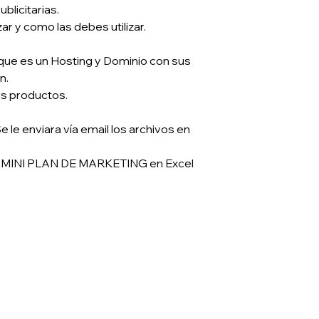
licitarias.
INGLinks puede real
un costo adicional.
r y como las debes utilizar.
 que es un Hosting y Dominio con sus
n.
us productos.
e le enviara vía email los archivos en
MINI PLAN DE MARKETING en Excel