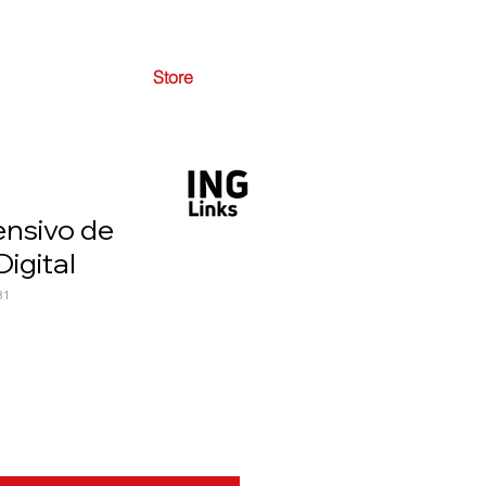
Store
ensivo de
igital
31