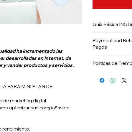
Guía Básica INGLi
El Marketing Digital
Payment and Refunds poli
las técnicas y estra
Pagos
Internet, de manera
tualidad ha incrementado las
productos y servici
er desarrolladas en Internet, de
Payment and Refund
Políticas de Tiem
Políticas de Pagos 
 y vender productos y servicios.
Políticas de Tiempo
All the prices are s
Todos nuestros prec
UTA PARA MINI PLAN DE
Condiciones: No incl
pruebas de color, tod
Refund cases are ex
 de marketing digital
Los casos de reemb
Se le enviara vía em
ómo optimizar sus campañas de
Una vez entregado e
requerimiento es co
e rendimiento.