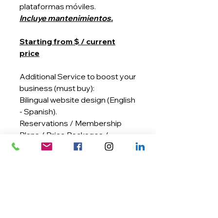
plataformas móviles.
Incluye mantenimientos.
Starting from $ / current
price
Additional Service to boost your
business (must buy):
Bilingual website design (English
- Spanish).
Reservations / Membership
Plans / Price Packages /
Workshops / Coupons / Chat
/Email marketing / Social
Marketing / short videos of
social marketing/ Events / Blog
/ App for your Business
Servicio Adicional para impulsar