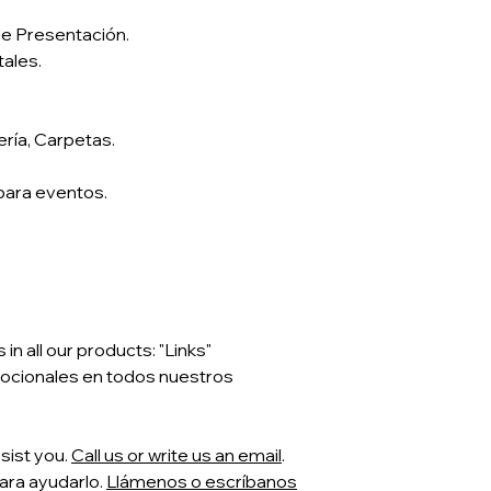
de Presentación.
Once a contract ha
tales.
must comply with th
submit all the infor
Should this time-tab
adjustment may be
ería, Carpetas.
Al realizar la contra
 para eventos.
tiempos establecid
informacion corres
De no cumplir los t
sobre precios.
Once the product ha
requirement will be 
n all our products: "Links"
Una vez entregado e
ocionales en todos nuestros
requerimiento es co
sist you.
Call us or write us an email
.
ara ayudarlo.
Llámenos o escríbanos