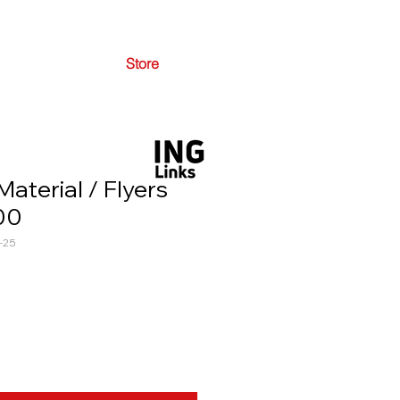
Store
aterial / Flyers
00
-25