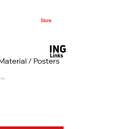
Store
aterial / Posters
-26