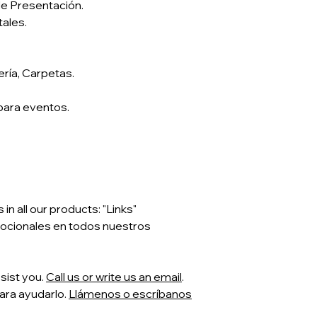
de Presentación.
tales.
Once a contract ha
must comply with th
submit all the infor
Should this time-tab
ería, Carpetas.
adjustment may be
 para eventos.
Al realizar la contra
tiempos establecid
informacion corres
De no cumplir los t
sobre precios.
Once the product ha
n all our products: "Links"
requirement will be 
ocionales en todos nuestros
Una vez entregado e
requerimiento es co
sist you.
Call us or write us an email
.
ara ayudarlo.
Llámenos o escríbanos