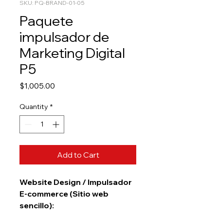
SKU: PQ-BRAND-01-05
Paquete
impulsador de
Marketing Digital
P5
Price
$1,005.00
Quantity
*
Add to Cart
Website Design / Impulsador
E-commerce (Sitio web
sencillo):