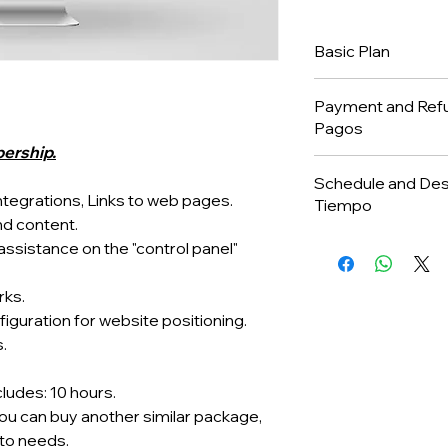
Basic Plan
We help you boost y
Payment and Refun
products, advising 
Pagos
Provide areas for 
ership.
online from the comf
Payment and Refunds
Schedule and Desig
Políticas de Pagos 
ntegrations, Links to web pages.
Tiempo
nd content.
All prices are subje
Schedule and Design
sistance on the "control panel"
Todos nuestros prec
Políticas de Tiempo
Refunds are excepci
rks.
Time allocated to r
Los casos de reemb
iguration for website positioning.
from our customers:
.
Tiempos establecido
entrega de informac
días.
ludes: 10 hours.
you can buy another similar package,
Once a contract ha
 to needs.