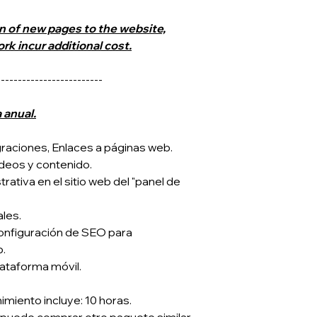
must comply with th
submit all the infor
n of new pages to the website,
Should this time-tab
rk incur additional cost.
adjustment may be
Al realizar la contra
-------------------------
tiempos establecid
información corres
anual.
De no cumplir los t
sobre precios.
graciones, Enlaces a páginas web.
ideos y contenido.
Once the product ha
rativa en el sitio web del "panel de
requirement will be 
Una vez entregado e
requerimiento es co
les.
configuración de SEO para
Pages can be added a
b.
cost in order to gr
lataforma móvil.
content.
Puede pagar paginas
imiento incluye: 10 horas.
ampliando su negoci