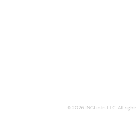
1050 Crown Pointe Parkway S
Perimeter
Skype:
contact@inglinks.com
© 2026 INGLinks LLC. All right