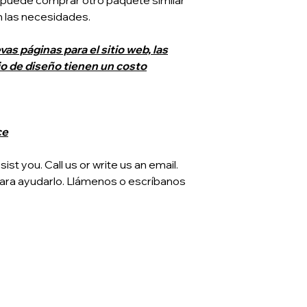
, puede comprar otro paquete similar
 las necesidades.
vas páginas para el sitio web, las
jo de diseño tienen un costo
ce
st you. Call us or write us an email.
ara ayudarlo. Llámenos o escríbanos