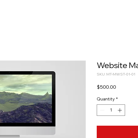
Website M
SKU: MT-MWST-01-01
Price
$500.00
Quantity
*