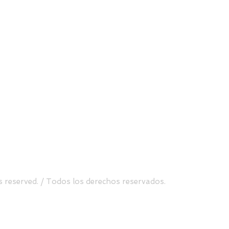
Send
uite 500, Atlanta, GA 30338
Tel.
(470) 760-8099
s reserved. / Todos los derechos reservados.