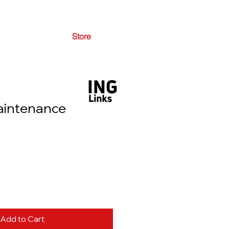
Store
aintenance
Add to Cart