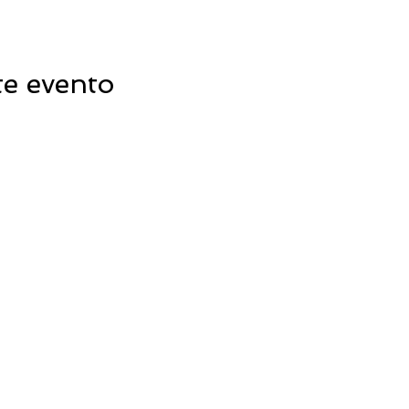
te evento
UYENDO LO QU
CONTÁCTANOS