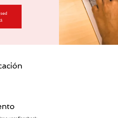
osed
ts
cación
ento