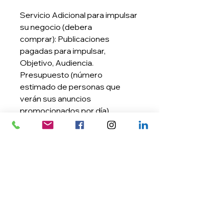
Servicio Adicional para impulsar
su negocio (debera
comprar): Publicaciones
pagadas para impulsar,
Objetivo, Audiencia.
Presupuesto (número
estimado de personas que
verán sus anuncios
promocionados por día).
Additional Service to boost your
business (must buy): Boost
post / Goal. Buget (estimated
number of people who will see
your boosted ads per day).
Contrato mínimo (3)
Meses*.
Starting from $ / current price